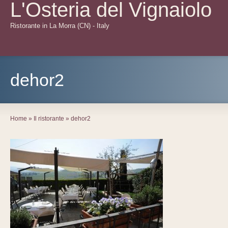
L'Osteria del Vignaiolo
Ristorante in La Morra (CN) - Italy
dehor2
Home
»
Il ristorante
»
dehor2