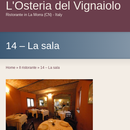
L'Osteria del Vignaiolo
Ristorante in La Morra (CN) - Italy
14 – La sala
Home
»
Il ristorante
»
14 – La sala