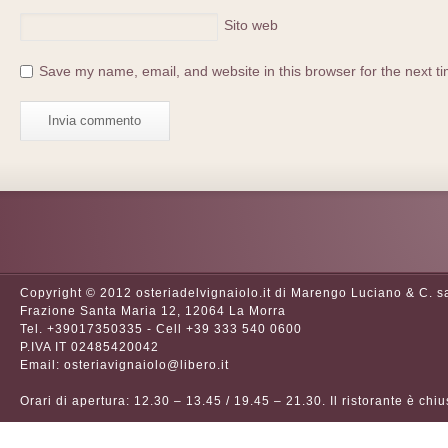
Sito web
Save my name, email, and website in this browser for the next t
Copyright © 2012 osteriadelvignaiolo.it di Marengo Luciano & C. s
Frazione Santa Maria 12, 12064 La Morra
Tel. +39017350335 - Cell +39 333 540 0600
P.IVA IT 02485420042
Email: osteriavignaiolo@libero.it
Orari di apertura: 12.30 – 13.45 / 19.45 – 21.30. Il ristorante è chi